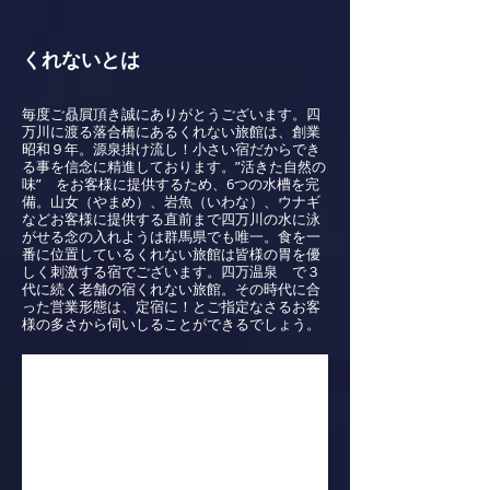
くれないとは
毎度ご贔屓頂き誠にありがとうございます。四
万川に渡る落合橋にあるくれない旅館は、創業
昭和９年。源泉掛け流し！小さい宿だからでき
る事を信念に精進しております。
”活きた自然の
味”
をお客様に提供するため、6つの水槽を完
備。山女（やまめ）、岩魚（いわな）、ウナギ
などお客様に提供する直前まで四万川の水に泳
がせる念の入れようは群馬県でも唯一。食を一
番に位置しているくれない旅館は皆様の胃を優
しく刺激する宿でございます。四万温泉 で３
代に続く老舗の宿くれない旅館。その時代に合
った営業形態は、定宿に！とご指定なさるお客
様の多さから伺いしることができるでしょう。
川なくして、四万温泉は語れません。