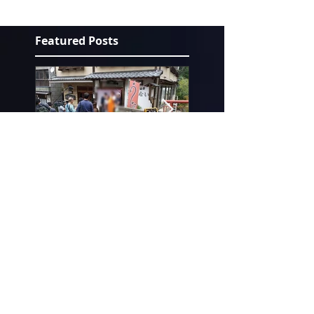
Featured Posts
メレンゲの気持ち取
雑誌 raifu 掲
材がありました♪
れました
Recent Posts